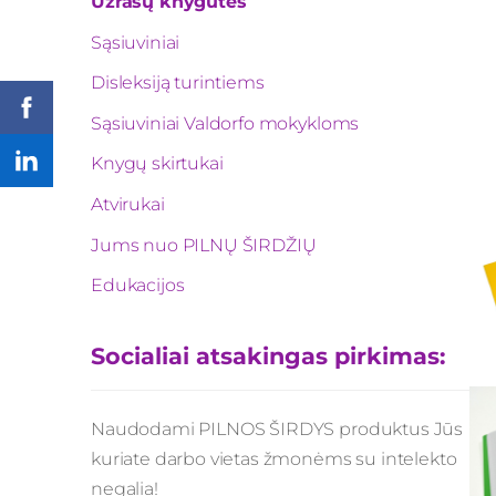
Užrašų knygutės
Sąsiuviniai
Disleksiją turintiems
Sąsiuviniai Valdorfo mokykloms
Knygų skirtukai
Atvirukai
Jums nuo PILNŲ ŠIRDŽIŲ
Edukacijos
Socialiai atsakingas pirkimas:
Naudodami PILNOS ŠIRDYS produktus Jūs
kuriate darbo vietas žmonėms su intelekto
negalia!