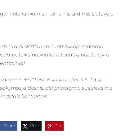
gaminta rankomis ir pilnomis širdimis Lietuvoje
alvos gali skirtis nuo nuotraukoje matomo
izdo; pateikti pasirinkimai spalvų paletėje yra
ientaciniai
sakymus iki 20 vnt. išsiųsime per 3-5 d.d., jei
sakymas didesnis, dėl pristatymo susisieksime
rodytais kontaktais
Share
Post
Pin