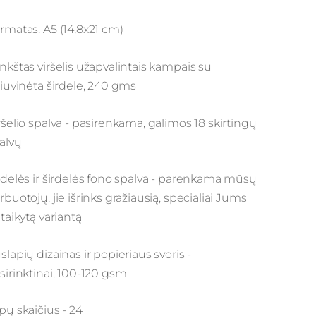
rmatas: A5 (14,8x21 cm)
nkštas viršelis užapvalintais kampais su
siuvinėta širdele, 240 gms
ršelio spalva - pasirenkama, galimos 18 skirtingų
alvų
rdelės ir širdelės fono spalva - parenkama mūsų
rbuotojų, jie išrinks gražiausią, specialiai Jums
itaikytą variantą
slapių dizainas ir popieriaus svoris -
sirinktinai, 100-120 gsm
pų skaičius - 24