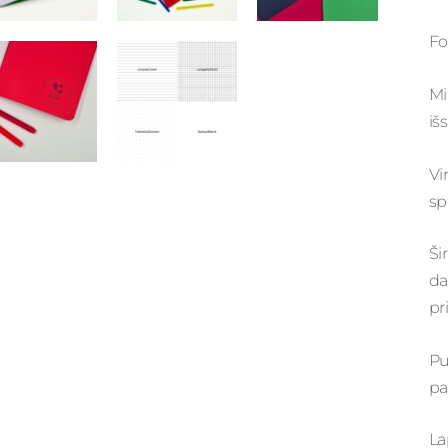
Fo
Mi
iš
Vi
sp
Ši
da
pr
Pu
pa
La