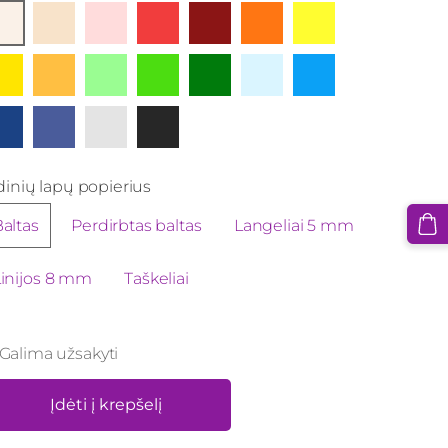
dinių lapų popierius
altas
Perdirbtas baltas
Langeliai 5 mm
Linijos 8 mm
Taškeliai
Galima užsakyti
Įdėti į krepšelį