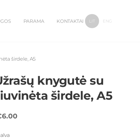
UGOS
PARAMA
KONTAKTAI
LIT
ENG
ėta širdele, A5
Užrašų knygutė su
iuvinėta širdele, A5
€6.00
alva