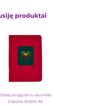
usiję produktai
Užrašų knygutė su siuvinėta
trispalve širdele, A5