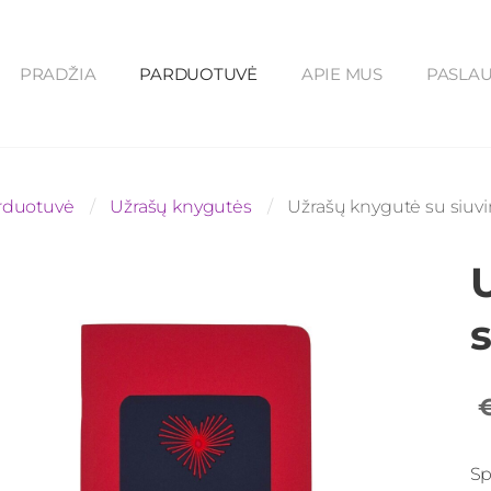
PRADŽIA
PARDUOTUVĖ
APIE MUS
PASLA
rduotuvė
Užrašų knygutės
Užrašų knygutė su siuvin
s
Sp