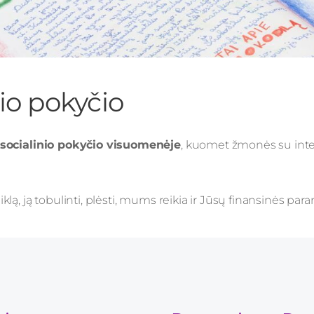
nio pokyčio
socialinio pokyčio visuomenėje
, kuomet žmonės su intele
ą, ją tobulinti, plėsti, mums reikia ir Jūsų finansinės par