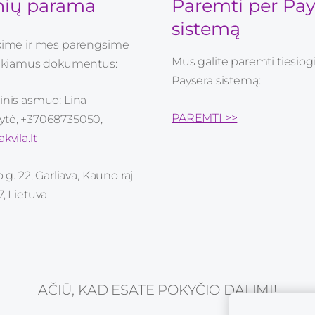
ių parama
Paremti per Pay
sistemą
kime ir mes parengsime
Mus galite paremti tiesiogi
eikiamus dokumentus:
Paysera sistemą:
inis asmuo: Lina
PAREMTI >>
tė, +37068735050,
kvila.lt
o g. 22, Garliava, Kauno raj.
, Lietuva
AČIŪ, KAD ESATE POKYČIO DALIMI!