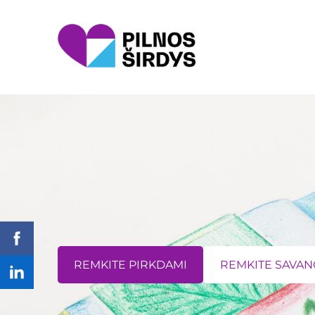
​REMKITE PIRKDAMI​
​REMKITE SAVAN