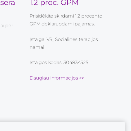
sera
1.2 proc. GPM
Prisidėkite skirdami 1.2 procento
GPM deklaruodami pajamas.
ai per
Įstaiga: VŠĮ Socialinės terapijos
namai
Įstaigos kodas: 304834525
Daugiau informacijos >>