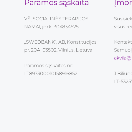
Paramos sąskaita
Įmon
VŠĮ SOCIALINĖS TERAPIJOS
Susisie
NAMAI, įm.k. 304834525
visus r
„SWEDBANK”, AB, Konstitucijos
Kontakt
pr. 20A, 03502, Vilnius, Lietuva
Samuoly
akvila@a
Paramos sąskaitos nr:
LT897300010158916852
J.Biliūn
LT-53257