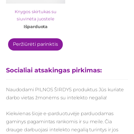
Knygos skirtukas su
siuvinėta juostele
Išparduota
Peržiūrėti parinktis
Socialiai atsakingas pirkimas:
Naudodami PILNOS ŠIRDYS produktus Jūs kuriate
darbo vietas žmonėms su intelekto negalia!
Kiekvienas šioje e-parduotuvėje parduodamas
gaminys pagamintas rankomis ir su meile. Čia
drauge
darbuojasi intelekto negalią turintys ir jos