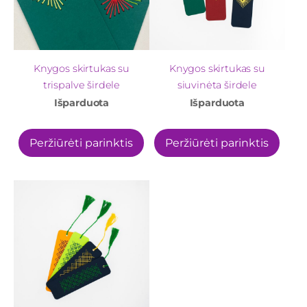
Knygos skirtukas su
Knygos skirtukas su
trispalve širdele
siuvinėta širdele
Išparduota
Išparduota
Peržiūrėti parinktis
Peržiūrėti parinktis