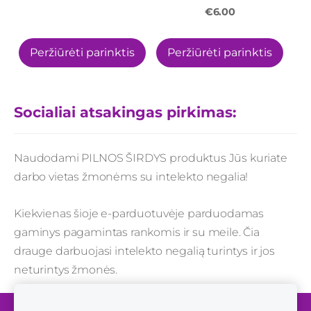
€6.00
Peržiūrėti parinktis
Peržiūrėti parinktis
Socialiai atsakingas pirkimas:
Naudodami PILNOS ŠIRDYS produktus Jūs kuriate
darbo vietas žmonėms su intelekto negalia!
Kiekvienas šioje e-parduotuvėje parduodamas
gaminys pagamintas rankomis ir su meile. Čia
drauge
darbuojasi intelekto negalią turintys ir jos
neturintys žmonės.