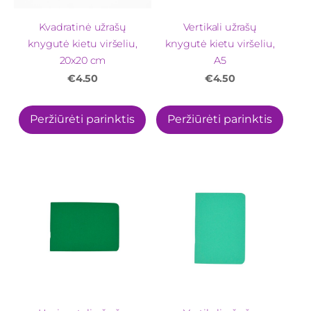
Kvadratinė užrašų
Vertikali užrašų
knygutė kietu viršeliu,
knygutė kietu viršeliu,
20x20 cm
A5
€4.50
€4.50
Peržiūrėti parinktis
Peržiūrėti parinktis