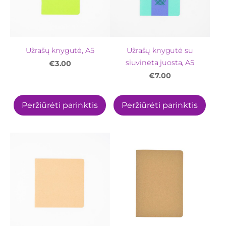
Užrašų knygutė, A5
Užrašų knygutė su
siuvinėta juosta, A5
€3.00
€7.00
Peržiūrėti parinktis
Peržiūrėti parinktis