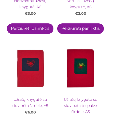
Horizontali užrašų
Vertikali užrašų
knygutė, A6
knygutė, A6
€3.00
€3.00
Peržiūrėti parinktis
Peržiūrėti parinktis
Užrašų knygutė su
Užrašų knygutė su
siuvinėta širdele, A5
siuvinėta trispalve
širdele, A5
€6.00