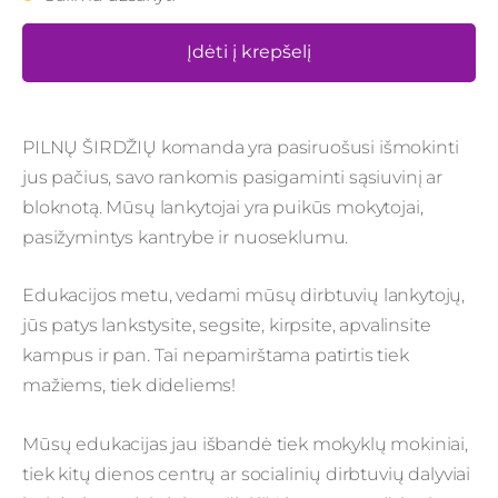
Įdėti į krepšelį
PILNŲ ŠIRDŽIŲ komanda yra pasiruošusi išmokinti
jus pačius, savo rankomis pasigaminti sąsiuvinį ar
bloknotą. Mūsų lankytojai yra puikūs mokytojai,
pasižymintys kantrybe ir nuoseklumu.
Edukacijos metu, vedami mūsų dirbtuvių lankytojų,
jūs patys lankstysite, segsite, kirpsite, apvalinsite
kampus ir pan. Tai nepamirštama patirtis tiek
mažiems, tiek dideliems!
Mūsų edukacijas jau išbandė tiek mokyklų mokiniai,
tiek kitų dienos centrų ar socialinių dirbtuvių dalyviai