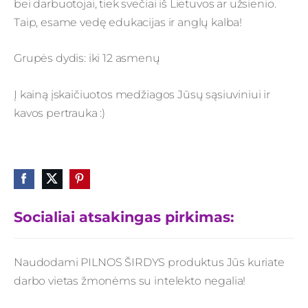
bei darbuotojai, tiek svečiai iš Lietuvos ar užsienio.
Taip, esame vedę edukacijas ir anglų kalba!
Grupės dydis: iki 12 asmenų
Į kainą įskaičiuotos medžiagos Jūsų sąsiuviniui ir
kavos pertrauka :)
Socialiai atsakingas pirkimas:
Naudodami PILNOS ŠIRDYS produktus Jūs kuriate
darbo vietas žmonėms su intelekto negalia!